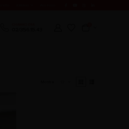
rrello
Italiano
Accesso
CHIAMACI ORA
0
02/356.15.43
Mostra: