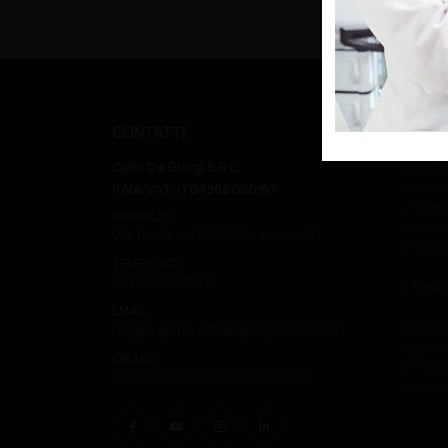
CONTATTI
CARLO 
Carlo De Giorgi S.R.L.
Dove
P.IVA/VAT: IT04966050157
Termi
INDIRIZZO:
Via Tonale n. 1 20021 Baranzate (Mi)
Sist
TELEFONO:
+39 02 356 1543
Resi 
EMAIL:
Cook
degiorgistore@degiorgistore.com
ORARI:
Priva
Lun - Ven / 8:30-12:30, 13:30-16:30