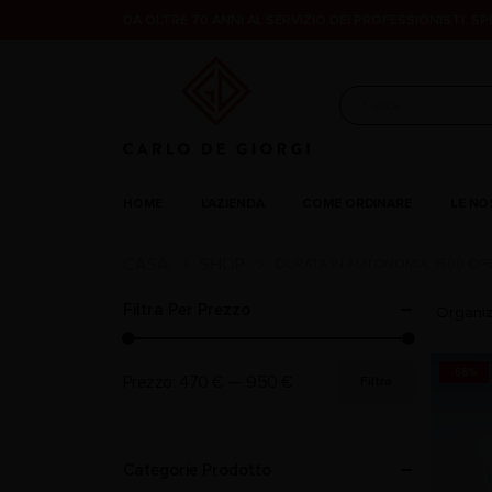
DA OLTRE 70 ANNI AL SERVIZIO DEI PROFESSIONISTI. S
HOME
L’AZIENDA
COME ORDINARE
LE NO
CASA
SHOP
DURATA IN AUTONOMIA: 1500 OP
Filtra Per Prezzo
Organiz
-58%
Prezzo:
470 €
—
950 €
Filtra
Categorie Prodotto