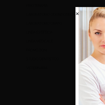
FISIOTERAPIA
LABORATORIO ODONTOTECNICO
LABORATORIO ORAFO
LINEA ESTETICA
Fi-P
LINEA MEDICALE
PROMOZIONI
0
Su 5
1.140,0
STUDIO DENTISTICO
(
579,5
VETERINARIA
LEG
Mostra: