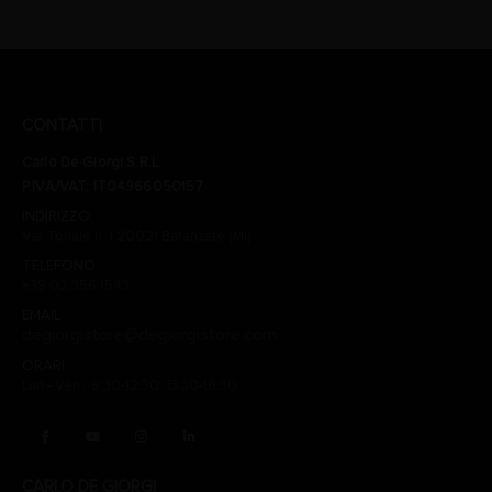
CONTATTI
Carlo De Giorgi S.R.L.
P.IVA/VAT: IT04966050157
INDIRIZZO:
Via Tonale n. 1 20021 Baranzate (Mi)
TELEFONO:
+39 02 356 1543
EMAIL:
degiorgistore@degiorgistore.com
ORARI:
Lun - Ven / 8:30-12:30, 13:30-16:30
CARLO DE GIORGI