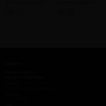
(
204,96
€
prezzo ivato)
(
307,44
€
prezzo ivato)
CONTATTI
Carlo De Giorgi S.R.L.
P.IVA/VAT: IT04966050157
INDIRIZZO:
Via Tonale n. 1 20021 Baranzate (Mi)
TELEFONO:
+39 02 356 1543
EMAIL: