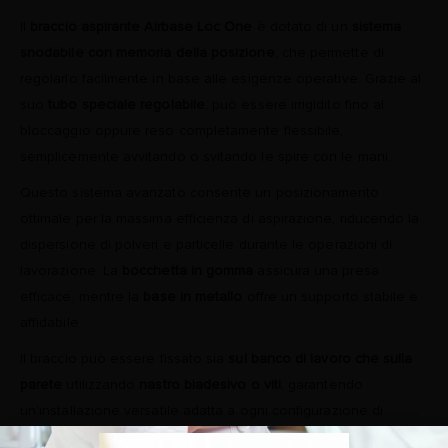
Il
braccio aspirante Airbase Loc One
è dotato di un
sistema
snodabile con memoria della posizione
, che permette di
regolarlo facilmente in base alle esigenze operative. Grazie al
suo
tubo speciale regolabile
, può essere irrigidito fino al
bloccaggio oppure reso completamente flessibile,
semplicemente avvitando o svitando le spire con le mani.
Questo sistema avanzato consente un posizionamento
ottimale per la massima efficienza di aspirazione, riducendo la
dispersione di polveri e particelle durante le operazioni di
lavorazione. La
bocchetta in gomma
assicura una presa
efficace, mentre la
base in metallo
offre un supporto stabile e
affidabile.
Il braccio può essere fissato sia
sul banco di lavoro che sulla
parete
utilizzando
nastro biadesivo o viti
, garantendo
un’installazione versatile adatta a ogni configurazione di
laboratorio. Inoltre, è perfettamente compatibile con i sistemi di