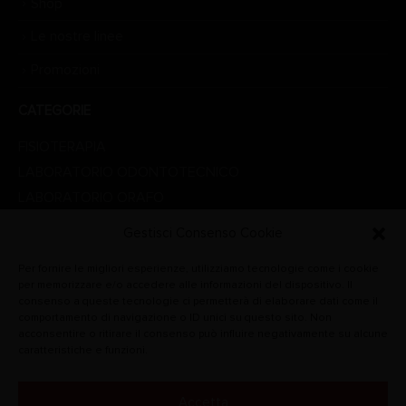
Shop
Le nostre linee
Promozioni
CATEGORIE
FISIOTERAPIA
LABORATORIO ODONTOTECNICO
LABORATORIO ORAFO
LINEA ESTETICA
Gestisci Consenso Cookie
LINEA MEDICALE
Per fornire le migliori esperienze, utilizziamo tecnologie come i cookie
PROMOZIONI
per memorizzare e/o accedere alle informazioni del dispositivo. Il
STUDIO DENTISTICO
consenso a queste tecnologie ci permetterà di elaborare dati come il
comportamento di navigazione o ID unici su questo sito. Non
VETERINARIA
acconsentire o ritirare il consenso può influire negativamente su alcune
caratteristiche e funzioni.
Accetta