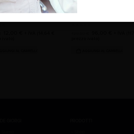
RY PLUS
SURGERY PLUS
,
,
MANIPOLO RICAMBI
0
Su 5
12,00
€
96,00
€
+ IVA (
14,64
€
+ IVA (
11
€
120,00
€
 ivato)
prezzo ivato)
GGIUNGI AL CARRELLO
AGGIUNGI AL CARRELLO
DE GIORGI
PRODOTTI
 Siamo
Shop