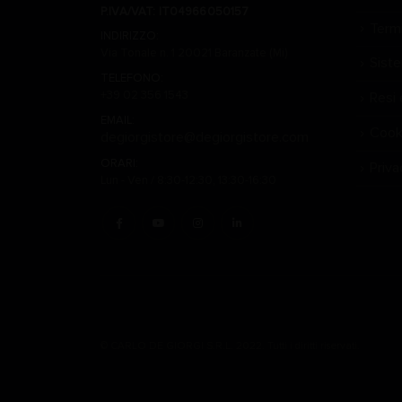
P.IVA/VAT: IT04966050157
Termi
INDIRIZZO:
Via Tonale n. 1 20021 Baranzate (Mi)
Sist
TELEFONO:
+39 02 356 1543
Resi 
EMAIL:
Cook
degiorgistore@degiorgistore.com
ORARI:
Priva
Lun - Ven / 8:30-12:30, 13:30-16:30
© CARLO DE GIORGI S.R.L. 2022. Tutti i diritti riservati.