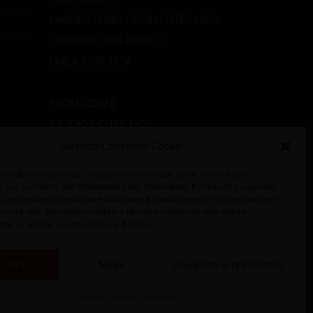
LABORATORIO ODONTOTECNICO
LABORATORIO ORAFO
LINEA ESTETICA
LINEA MEDICALE
PROMOZIONI
STUDIO DENTISTICO
VETERINARIA
Gestisci Consenso Cookie
le migliori esperienze, utilizziamo tecnologie come i cookie per
 e/o accedere alle informazioni del dispositivo. Il consenso a queste
ci permetterà di elaborare dati come il comportamento di navigazione o
questo sito. Non acconsentire o ritirare il consenso può influire
te su alcune caratteristiche e funzioni.
cetta
Nega
Visualizza le preferenze
Cookies
Privacy e sicurezza