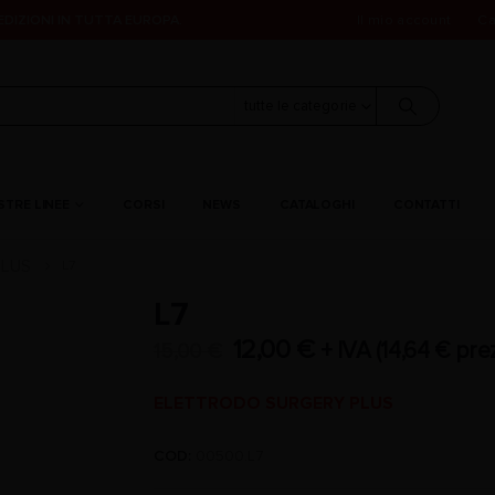
PEDIZIONI IN TUTTA EUROPA.
Il mio account
Ca
tutte le categorie
STRE LINEE
CORSI
NEWS
CATALOGHI
CONTATTI
PLUS
L7
L7
12,00
€
+ IVA (
14,64
€
prez
15,00
€
ELETTRODO SURGERY PLUS
COD:
00500.L7