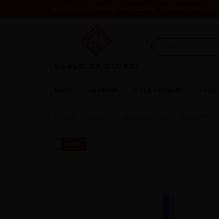
DA OLTRE 70 ANNI AL SERVIZIO DEI PROFESSIONISTI. S
HOME
L’AZIENDA
COME ORDINARE
LE NO
CASA
SHOP
SURGERY PLUS
SURGERY 
,
-20%