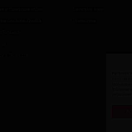
ni e Condizioni d’Uso
Le nostre linee
ema Gestione Qualità
Promozioni
e Rimborsi
ies
cy e Sicurezza
Per fornire 
memorizzare
tecnologie 
ID unici su 
negativamen
Ac