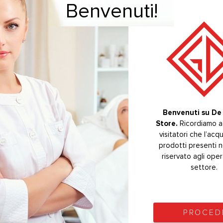
Benvenuti!
Benvenuti!
LATI
-20%
Benvenuti su De 
Bevenuti su De 
Store.
Store.
Ricordiamo ag
Ricordiamo ag
visitatori che l’acq
visitatori che l’acq
prodotti presenti n
prodotti presenti n
riservato agli oper
riservato agli oper
settore.
settore.
PROCED
PROCED