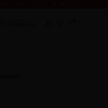
rrello
Italiano
Accesso
CHIAMACI ORA
0
02/356.15.43
zo ivato)