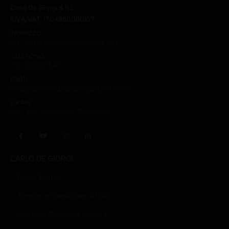
Carlo De Giorgi S.R.L.
P.IVA/VAT: IT04966050157
INDIRIZZO:
Via Tonale n. 1 20021 Baranzate (Mi)
TELEFONO:
+39 02 356 1543
EMAIL:
degiorgistore@degiorgistore.com
ORARI:
Lun - Ven / 8:30-12:30, 13:30-16:30
CARLO DE GIORGI
Dove Siamo
Termini e Condizioni d’Uso
Sistema Gestione Qualità