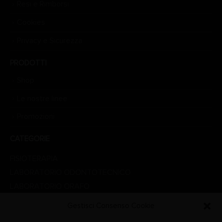
Resi e Rimborsi
Cookies
Privacy e Sicurezza
PRODOTTI
Shop
Le nostre linee
Promozioni
CATEGORIE
FISIOTERAPIA
LABORATORIO ODONTOTECNICO
LABORATORIO ORAFO
LINEA ESTETICA
Gestisci Consenso Cookie
LINEA MEDICALE