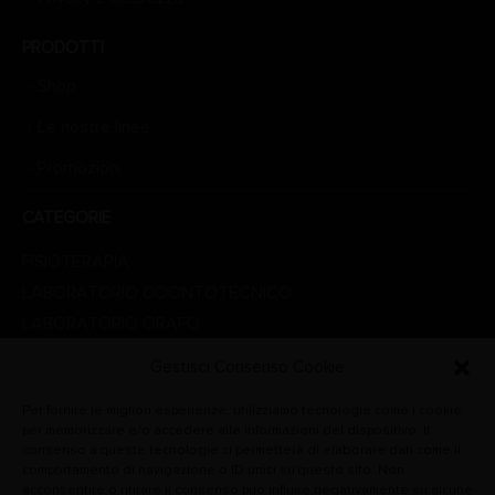
PRODOTTI
Shop
Le nostre linee
Promozioni
CATEGORIE
FISIOTERAPIA
LABORATORIO ODONTOTECNICO
LABORATORIO ORAFO
LINEA ESTETICA
Gestisci Consenso Cookie
LINEA MEDICALE
Per fornire le migliori esperienze, utilizziamo tecnologie come i cookie
PROMOZIONI
per memorizzare e/o accedere alle informazioni del dispositivo. Il
STUDIO DENTISTICO
consenso a queste tecnologie ci permetterà di elaborare dati come il
comportamento di navigazione o ID unici su questo sito. Non
VETERINARIA
acconsentire o ritirare il consenso può influire negativamente su alcune