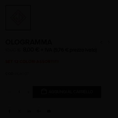
OLOGRAMMA
8,00
€
+ IVA (
9,76
€
prezzo ivato)
10,00
€
SET 12 COLORI ASSORTITI
COD:
NLAD07
AGGIUNGI AL CARRELLO