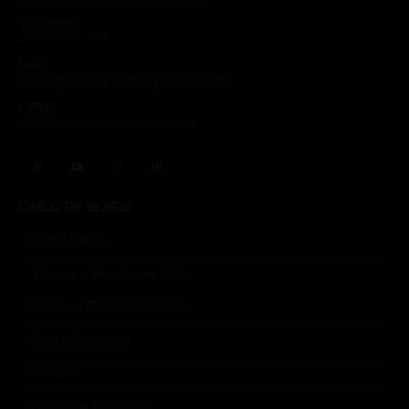
TELEFONO:
+39 02 356 1543
EMAIL:
degiorgistore@degiorgistore.com
ORARI:
Lun - Ven / 8:30-12:30, 13:30-16:30
CARLO DE GIORGI
Dove Siamo
Termini e Condizioni d’Uso
Sistema Gestione Qualità
Resi e Rimborsi
Cookies
Privacy e Sicurezza