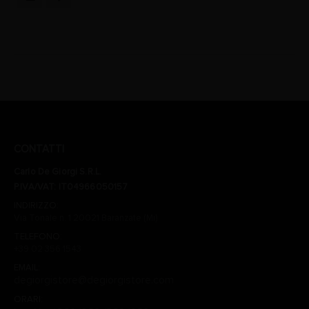
CONTATTI
Carlo De Giorgi S.R.L.
P.IVA/VAT: IT04966050157
INDIRIZZO:
Via Tonale n. 1 20021 Baranzate (Mi)
TELEFONO:
+39 02 356 1543
EMAIL:
degiorgistore@degiorgistore.com
ORARI: