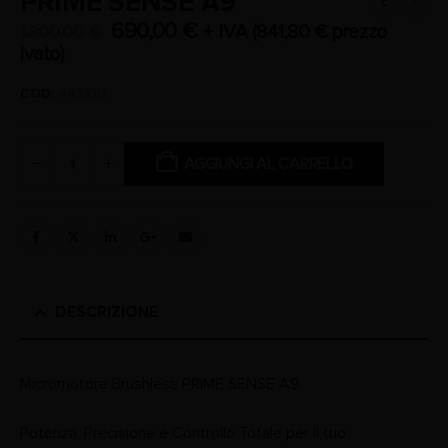
PRIME SENSE A9
690,00
€
+ IVA (
841,80
€
prezzo
1.300,00
€
ivato)
COD:
443/00
AGGIUNGI AL CARRELLO
DESCRIZIONE
Micromotore Brushless PRIME SENSE A9
Potenza, Precisione e Controllo Totale per il tuo