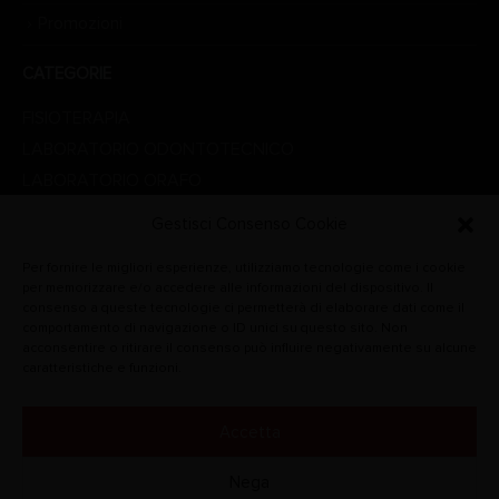
Promozioni
CATEGORIE
FISIOTERAPIA
LABORATORIO ODONTOTECNICO
LABORATORIO ORAFO
LINEA ESTETICA
Gestisci Consenso Cookie
LINEA MEDICALE
Per fornire le migliori esperienze, utilizziamo tecnologie come i cookie
PROMOZIONI
per memorizzare e/o accedere alle informazioni del dispositivo. Il
STUDIO DENTISTICO
consenso a queste tecnologie ci permetterà di elaborare dati come il
comportamento di navigazione o ID unici su questo sito. Non
VETERINARIA
acconsentire o ritirare il consenso può influire negativamente su alcune
caratteristiche e funzioni.
Accetta
© CARLO DE GIORGI S.R.L. 2022. Tutti i diritti riservati.
Nega