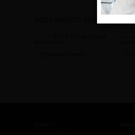
SBD3-INSERTO ABLATORE
0
Su 5
0
Su 5
45,60
€
+ IVA (
55,63
€
57,00
€
57,00
prezzo ivato)
prezzo
AGGIUNGI AL CARRELLO
A
CONTATTI
CARLO 