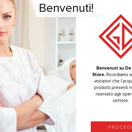
Benvenuti!
Benvenuti!
orientata a 45° sulla sinsitra.
 degli elementi dentari evitando di intaccare l’elemento adiacente.
K® – DTE
LATI
Benvenuti su De 
Bevenuti su De 
-20%
Store.
Store.
Ricordiamo ag
Ricordiamo ag
visitatori che l’acq
visitatori che l’acq
prodotti presenti n
prodotti presenti n
riservato agli oper
riservato agli oper
settore.
settore.
PROCED
PROCED