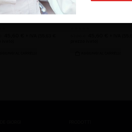
SBD1-INSERTO ABLATORE
0
Su 5
45,60
€
45,60
€
+ IVA (
55,63
€
+ IVA (
55,
€
57,00
€
 ivato)
prezzo ivato)
GGIUNGI AL CARRELLO
AGGIUNGI AL CARRELLO
DE GIORGI
PRODOTTI