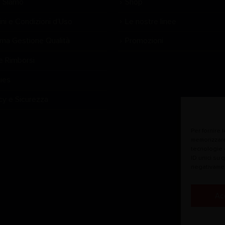
 Siamo
Shop
ni e Condizioni d’Uso
Le nostre linee
ema Gestione Qualità
Promozioni
e Rimborsi
ies
cy e Sicurezza
Per fornire 
memorizzare
tecnologie 
ID unici su 
negativamen
Ac