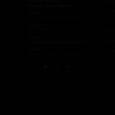
Carlo De Giorgi S.R.L.
Dove
P.IVA/VAT: IT04966050157
Termi
INDIRIZZO:
Via Tonale n. 1 20021 Baranzate (Mi)
Sist
TELEFONO:
+39 02 356 1543
Resi 
EMAIL:
Cook
degiorgistore@degiorgistore.com
ORARI:
Priva
Lun - Ven / 8:30-12:30, 13:30-16:30
© CARLO DE GIORGI S.R.L. 2022. Tutti i diritti riservati.