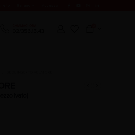
rrello
Italiano
Accesso
CHIAMACI ORA
0
02/356.15.43
SBDL-INSERTO ABLATORE
ORE
ezzo ivato)