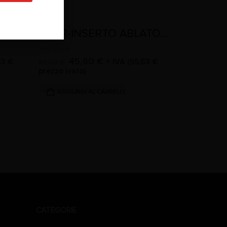
SBD2-INSERTO ABLATORE
SBDR-INSERTO ABLATORE
0
Su 5
45,60
€
63
€
+ IVA (
55,63
€
57,00
€
prezzo ivato)
AGGIUNGI AL CARRELLO
CATEGORIE