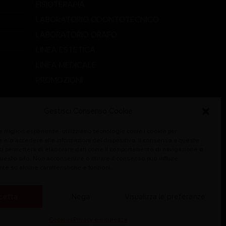
FISIOTERAPIA
LABORATORIO ODONTOTECNICO
LABORATORIO ORAFO
LINEA ESTETICA
LINEA MEDICALE
PROMOZIONI
STUDIO DENTISTICO
VETERINARIA
Gestisci Consenso Cookie
le migliori esperienze, utilizziamo tecnologie come i cookie per
 e/o accedere alle informazioni del dispositivo. Il consenso a queste
ci permetterà di elaborare dati come il comportamento di navigazione o
questo sito. Non acconsentire o ritirare il consenso può influire
te su alcune caratteristiche e funzioni.
cetta
Nega
Visualizza le preferenze
Cookies
Privacy e sicurezza