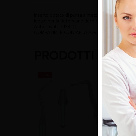
Inserto dotato di punta a mezza sfera diamantata 
Ideale per la detersione delle carie approssimale
Autoclavabile 134°C,
COMPATIBILE CON ABLATORI: SATELEC® – NS
PRODOTTI CORRE
-20%
-20%