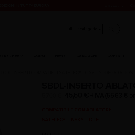
PEDIZIONI IN TUTTA EUROPA.
Il mio account
Ca
tutte le categorie
STRE LINEE
CORSI
NEWS
CATALOGHI
CONTATTI
TORI
INSERTI COMPATIBILI SATELEC®
CAVITY PREPARATION
,
,
SBDL-INSERTO ABLAT
45,60
€
+ IVA (
55,63
€
pr
57,00
€
COMPATIBILE CON ABLATORI:
SATELEC® – NSK® – DTE
COD:
SBDL