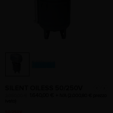
SILENT OILESS 50/250V
1.640,00
€
+ IVA (
2.000,80
€
prezzo
2.050,00
€
ivato)
50/250V