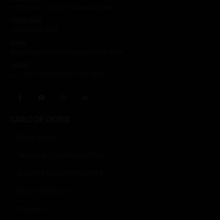
Via Tonale n. 1 20021 Baranzate (Mi)
TELEFONO:
+39 02 356 1543
EMAIL:
degiorgistore@degiorgistore.com
ORARI:
Lun - Ven / 8:30-12:30, 13:30-16:30
CARLO DE GIORGI
Dove Siamo
Termini e Condizioni d’Uso
Sistema Gestione Qualità
Resi e Rimborsi
Cookies