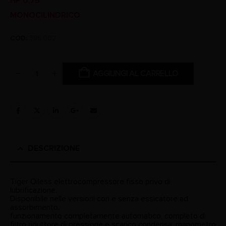
HP 0,75
MONOCILINDRICO
COD:
385.002
AGGIUNGI AL CARRELLO
DESCRIZIONE
Tiger Oiless elettrocompressore fisso privo di
lubrificazione.
Disponibile nelle versioni con e senza essicatore ad
assorbimento.
funzionamento completamente automatico, completo di
filtro riduttore di pressione e scarico condensa, manometro