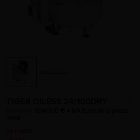
TIGER OILESS 24/100DRY
1.040,00
€
+ IVA (
1.268,80
€
prezzo
1.300,00
€
ivato)
24/100DRY