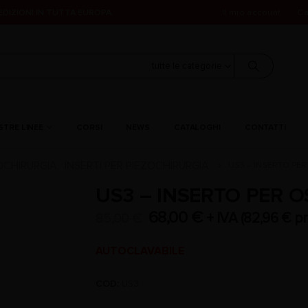
PEDIZIONI IN TUTTA EUROPA.
Il mio account
Ca
tutte le categorie
STRE LINEE
CORSI
NEWS
CATALOGHI
CONTATTI
OCHIRURGIA
INSERTI PER PIEZOCHIRURGIA
US3 – INSERTO PE
,
US3 – INSERTO PER 
68,00
€
+ IVA (
82,96
€
pr
85,00
€
AUTOCLAVABILE
COD:
US3