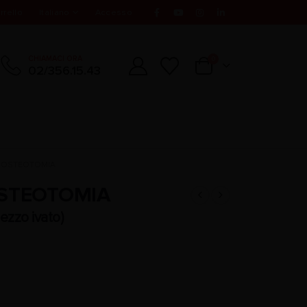
rrello
Italiano
Accesso
CHIAMACI ORA
0
02/356.15.43
R OSTEOTOMIA
OSTEOTOMIA
ezzo ivato)