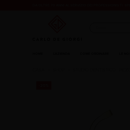
DA OLTRE 70 ANNI AL SERVIZIO DEI PROFESSIONISTI. S
HOME
L’AZIENDA
COME ORDINARE
LE NO
CASA
SHOP
STUDIO DENTISTICO
PIEZ
,
-20%