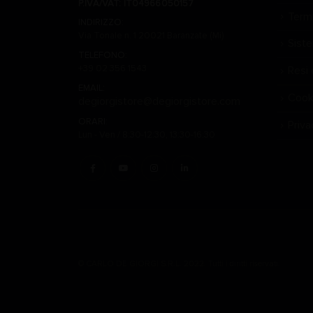
P.IVA/VAT: IT04966050157
Termi
INDIRIZZO:
Via Tonale n. 1 20021 Baranzate (Mi)
Sist
TELEFONO:
+39 02 356 1543
Resi 
EMAIL:
Cook
degiorgistore@degiorgistore.com
ORARI:
Priva
Lun - Ven / 8:30-12:30, 13:30-16:30
© CARLO DE GIORGI S.R.L. 2022. Tutti i diritti riservati.