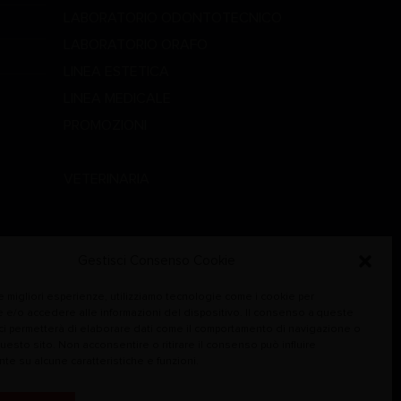
LABORATORIO ODONTOTECNICO
LABORATORIO ORAFO
LINEA ESTETICA
LINEA MEDICALE
PROMOZIONI
STUDIO DENTISTICO
VETERINARIA
Gestisci Consenso Cookie
le migliori esperienze, utilizziamo tecnologie come i cookie per
 e/o accedere alle informazioni del dispositivo. Il consenso a queste
ci permetterà di elaborare dati come il comportamento di navigazione o
questo sito. Non acconsentire o ritirare il consenso può influire
te su alcune caratteristiche e funzioni.