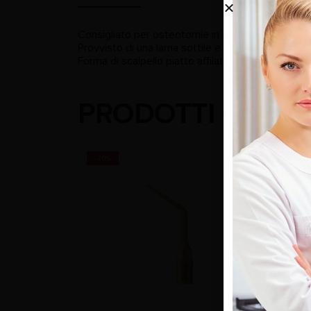
Consigliato per osteotomie in strutture anatomich
Provvisto di una lama sottile e liscia, è partico
Forma di scalpello piatto affilato acciaio rivesti
PRODOTTI CORRE
-20%
-20%