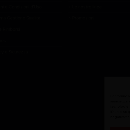
ni e Condizioni d’Uso
Le nostre linee
ema Gestione Qualità
Promozioni
e Rimborsi
ies
cy e Sicurezza
Per fornire 
memorizzare
tecnologie 
ID unici su 
negativamen