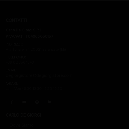
CONTATTI
Carlo De Giorgi S.R.L.
P.IVA/VAT: IT04966050157
INDIRIZZO:
Via Tonale n. 1 20021 Baranzate (Mi)
TELEFONO:
+39 02 356 1543
EMAIL:
degiorgistore@degiorgistore.com
ORARI:
Lun - Ven / 8:30-12:30, 13:30-16:30
CARLO DE GIORGI
Dove Siamo