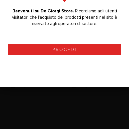
Benvenuti su De Giorgi Store.
Bevenuti su De Giorgi Store.
Ricordiamo agli utenti
Ricordiamo agli utenti
visitatori che l’acquisto dei prodotti presenti nel sito è
visitatori che l’acquisto dei prodotti presenti nel sito è
riservato agli operatori di settore.
riservato agli operatori di settore.
PROCEDI
PROCEDI
V3
V2
0
Su 5
0
Su 5
360,00
€
328,00
€
+ IVA
+ IVA
450,00
€
410,00
€
(
439,20
€
prezzo ivato)
(
400,16
€
prezzo ivato)