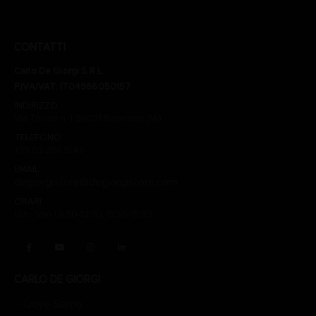
CONTATTI
Carlo De Giorgi S.R.L.
P.IVA/VAT: IT04966050157
INDIRIZZO:
Via Tonale n. 1 20021 Baranzate (Mi)
TELEFONO:
+39 02 356 1543
EMAIL:
degiorgistore@degiorgistore.com
ORARI:
Lun - Ven / 8:30-12:30, 13:30-16:30
CARLO DE GIORGI
Dove Siamo