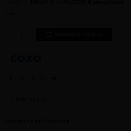
196,00
€
+ IVA (
239,12
€
prezzo ivato)
280,00
€
COD:
C5-12
AGGIUNGI AL CARRELLO
DESCRIZIONE
Contrangolo per Endodonzia