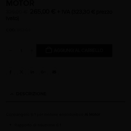
MOTOR
265,00
€
+ IVA (
323,30
€
prezzo
329,00
€
ivato)
COD:
862/04
AGGIUNGI AL CARRELLO
DESCRIZIONE
Contrangolo 6:1 per motore endodontico
AI Motor
Rapporto di riduzione 6:1