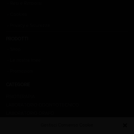
Resi e Rimborsi
Cookies
Privacy e Sicurezza
PRODOTTI
Shop
Le nostre linee
Promozioni
CATEGORIE
FISIOTERAPIA
LABORATORIO ODONTOTECNICO
LABORATORIO ORAFO
LINEA ESTETICA
Gestisci Consenso Cookie
LINEA MEDICALE