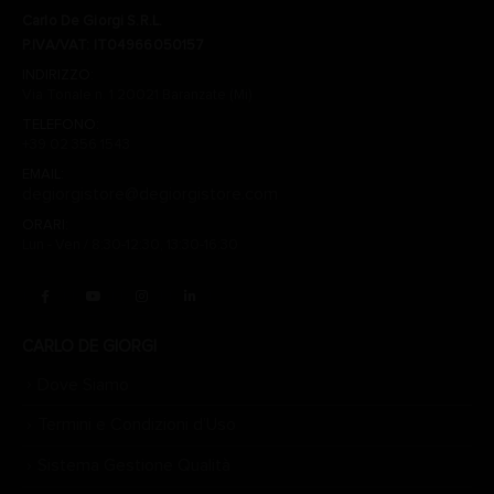
Carlo De Giorgi S.R.L.
P.IVA/VAT: IT04966050157
INDIRIZZO:
Via Tonale n. 1 20021 Baranzate (Mi)
TELEFONO:
+39 02 356 1543
EMAIL:
degiorgistore@degiorgistore.com
ORARI:
Lun - Ven / 8:30-12:30, 13:30-16:30
CARLO DE GIORGI
Dove Siamo
Termini e Condizioni d’Uso
Sistema Gestione Qualità