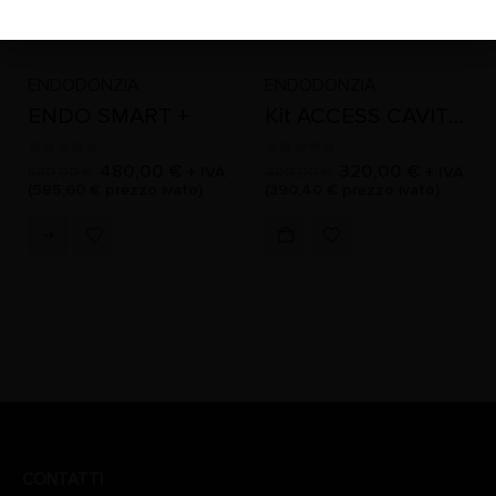
ENDODONZIA
ENDODONZIA
,
,
,
ENDO SMART +
Kit ACCESS CAVITY EMS®
0
Su 5
0
Su 5
480,00
€
320,00
€
+ IVA
+ IVA
680,00
€
400,00
€
(
585,60
€
prezzo ivato)
(
390,40
€
prezzo ivato)
CONTATTI