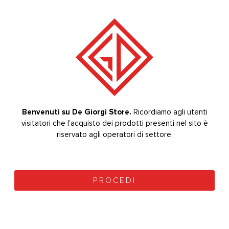
AI MOTOR
0
Su 5
949,00
€
+
1.665,00
€
IVA (
1.157,78
€
prezzo
ivato)
Benvenuti su De Giorgi Store.
Bevenuti su De Giorgi Store.
Ricordiamo agli utenti
Ricordiamo agli utenti
visitatori che l’acquisto dei prodotti presenti nel sito è
visitatori che l’acquisto dei prodotti presenti nel sito è
PRODOTTI CORRELATI
riservato agli operatori di settore.
riservato agli operatori di settore.
-29%
-20%
PROCEDI
PROCEDI
NON DISPONIBILE